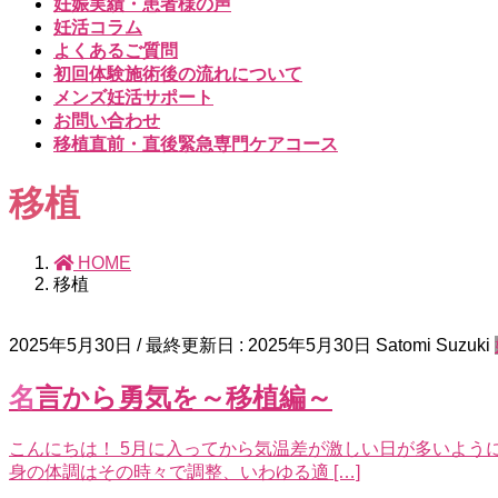
妊娠実績・患者様の声
妊活コラム
よくあるご質問
初回体験施術後の流れについて
メンズ妊活サポート
お問い合わせ
移植直前・直後緊急専門ケアコース
移植
HOME
移植
2025年5月30日
/ 最終更新日 :
2025年5月30日
Satomi Suzuki
名言から勇気を～移植編～
こんにちは！ 5月に入ってから気温差が激しい日が多いよう
身の体調はその時々で調整、いわゆる適 […]