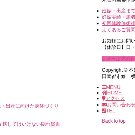
妊娠・出産まで
妊娠実績・患
初回体験施術
よくあるご質
お気軽にお問
【休診日】日
メールでのお
Copyrig
田園都市線 横浜市営
MENU
HOME
アクセス
お問い合わ
娠・出産に向けた身体づくり
TEL
Back to top
見逃してはいけない隠れ貧血