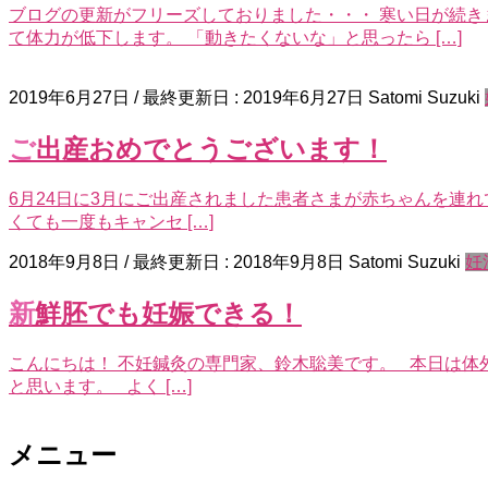
ブログの更新がフリーズしておりました・・・ 寒い日が続き
て体力が低下します。 「動きたくないな」と思ったら […]
2019年6月27日
/ 最終更新日 :
2019年6月27日
Satomi Suzuki
ご出産おめでとうございます！
6月24日に3月にご出産されました患者さまが赤ちゃんを連
くても一度もキャンセ […]
2018年9月8日
/ 最終更新日 :
2018年9月8日
Satomi Suzuki
妊
新鮮胚でも妊娠できる！
こんにちは！ 不妊鍼灸の専門家、鈴木聡美です。 本日は体外
と思います。 よく […]
メニュー