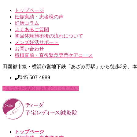
トップページ
妊娠実績・患者様の声
妊活コラム
よくあるご質問
初回体験施術後の流れについて
メンズ妊活サポート
お問い合わせ
移植直前・直後緊急専門ケアコース
田園都市線・横浜市営地下鉄「あざみ野駅」から徒歩3分、本
045-507-4989
まずはお気軽にお問合せください
トップページ