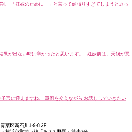
期。 「妊娠のために！」と言って頑張りすぎてしまうと返っ
か結果が出ない時は辛かったと思います。 妊娠前は、天候が悪
か子宮に迎えますね。 事例を交えながら お話ししていきたい
葉区新石川1-9-8 2F
線・横浜市営地下鉄「あざみ野駅」徒歩3分