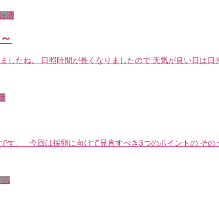
妊活
編～
ましたね。 日照時間が長くなりましたので 天気が良い日は日光
活
美です。 今回は採卵に向けて見直すべき3つのポイントの そ
妊活