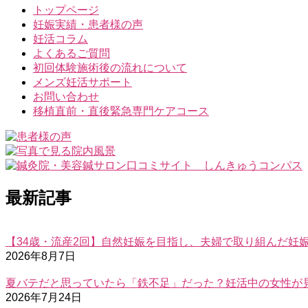
トップページ
妊娠実績・患者様の声
妊活コラム
よくあるご質問
初回体験施術後の流れについて
メンズ妊活サポート
お問い合わせ
移植直前・直後緊急専門ケアコース
最新記事
【34歳・流産2回】自然妊娠を目指し、夫婦で取り組んだ妊
2026年8月7日
夏バテだと思っていたら「鉄不足」だった？妊活中の女性が
2026年7月24日