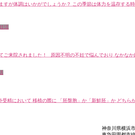
ますが体調はいかがでしょうか？ この季節は体力を温存する時
妊活
れてご来院されました！ 原因不明の不妊で悩んでおり なかな
活
受精において 移植の際に 「胚盤胞」か「新鮮胚」か どちら
神奈川県横浜市青
東急田園都市