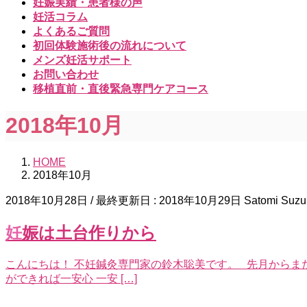
妊娠実績・患者様の声
妊活コラム
よくあるご質問
初回体験施術後の流れについて
メンズ妊活サポート
お問い合わせ
移植直前・直後緊急専門ケアコース
2018年10月
HOME
2018年10月
2018年10月28日
/ 最終更新日 :
2018年10月29日
Satomi Suzu
妊娠は土台作りから
こんにちは！ 不妊鍼灸専門家の鈴木聡美です。 先月からま
ができれば一安心 一安 […]