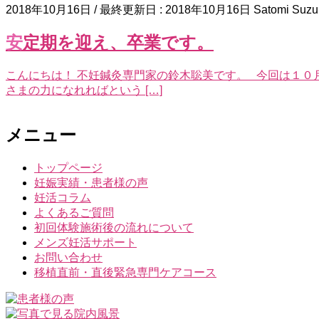
2018年10月16日
/ 最終更新日 :
2018年10月16日
Satomi Suzu
安定期を迎え、卒業です。
こんにちは！ 不妊鍼灸専門家の鈴木聡美です。 今回は１０
さまの力になれればという […]
メニュー
トップページ
妊娠実績・患者様の声
妊活コラム
よくあるご質問
初回体験施術後の流れについて
メンズ妊活サポート
お問い合わせ
移植直前・直後緊急専門ケアコース