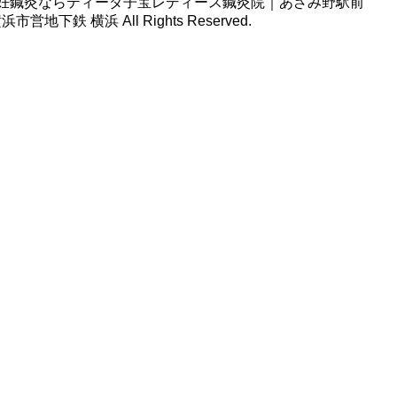
ht © 不妊鍼灸ならティーダ子宝レディース鍼灸院｜あざみ野駅前
地下鉄 横浜 All Rights Reserved.