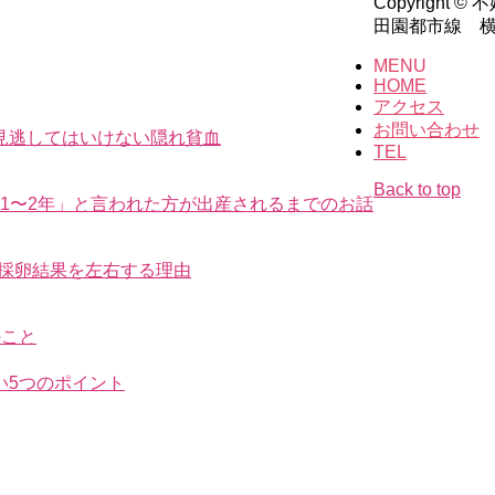
Copyrig
田園都市線 横浜市営
MENU
HOME
アクセス
お問い合わせ
見逃してはいけない隠れ貧血
TEL
Back to top
はあと1〜2年」と言われた方が出産されるまでのお話
が採卵結果を左右する理由
のこと
い5つのポイント