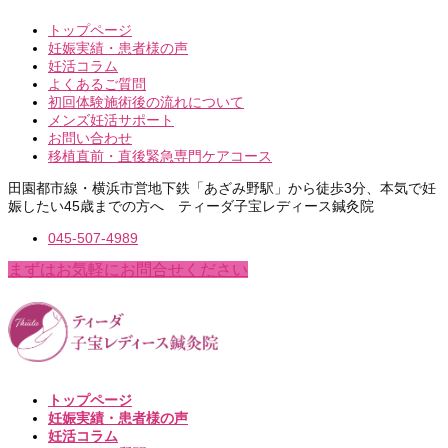
トップページ
妊娠実績・患者様の声
妊活コラム
よくあるご質問
初回体験施術後の流れについて
メンズ妊活サポート
お問い合わせ
移植直前・直後緊急専門ケアコース
田園都市線・横浜市営地下鉄「あざみ野駅」から徒歩3分、本気で妊
娠したい45歳までの方へ ティーダ子宝レディース鍼灸院
045-507-4989
まずはお気軽にお問合せください
トップページ
妊娠実績・患者様の声
妊活コラム