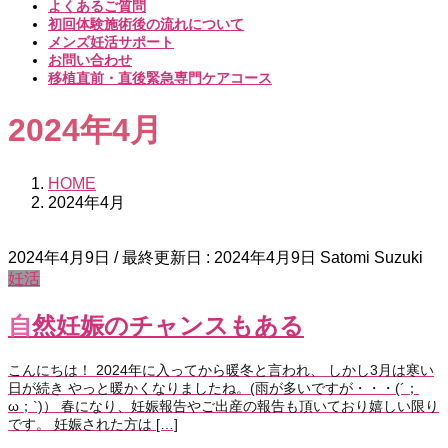
よくあるご質問
初回体験施術後の流れについて
メンズ妊活サポート
お問い合わせ
移植直前・直後緊急専門ケアコース
2024年4月
HOME
2024年4月
2024年4月9日
/ 最終更新日 :
2024年4月9日
Satomi Suzuki
妊活
自然妊娠のチャンスもある
こんにちは！ 2024年に入ってから暖冬と言われ、 しかし3月は寒い
日が続き やっと暖かくなりましたね。(雨が多いですが・・・(´；
ω；`)） 春になり、妊娠報告やご出産の報告も頂いており嬉しい限り
です。 妊娠された方は […]