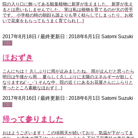
院の入り口に飾ってある観葉植物に新芽が生えました。 新芽が生え
るとは思いもしませんでした。 実は私は植物を育てるのが大の苦手
です。 小学校の時の朝顔も誰よりも早く枯らしてしまったり、お祝
いで花束をもらってもうまく育てられ […]
2017年8月18日
/ 最終更新日 :
2018年6月1日
Satomi Suzuki
妊活
ほおずき
こんにちは！ 久しぶりに雨が止みましたね。 雨が止んだと思ったら
明日は午後から雨… 夏らしく久しぶりに太陽のエネルギーが欲しく
なりますね(´･_･`) そんな中、院の近くにあるお花屋さんにふらりと
寄ったところ素敵なほおず […]
2017年8月16日
/ 最終更新日 :
2018年6月1日
Satomi Suzuki
妊活
帰って参りました
おはようございます！ この頃雨天が続いており、気温が下がってま