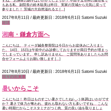
すね。 お身体の調子はいかがでしょうか？ 不妊子宝専科の責任者で
もある私、副院長の鈴木聡美は昨日、実家の茨城から元気に戻って
参りました！ 茨城の大自然溢れるエ […]
2017年8月11日
/ 最終更新日 :
2018年6月1日
Satomi Suzuki
妊活
湘南・鎌倉方面へ
こんにちは。 ティーダ鍼灸整骨院は今日からお盆休みに入りまし
た。 14日、15日は午前中のみ診療しておりますが両日予約が埋まっ
てしまっています。 申し訳ありません。 ご質問等ありましたらお問
合せフォームよりお願い致します […]
2017年8月10日
/ 最終更新日 :
2018年6月1日
Satomi Suzuki
日々の出来事
暑いからこそ
こんにちは！ 昨日はものすごい暑さでしたね(-_-;) 体調はいかがです
か？ 暑さで体力が奪われ、疲れも取れない方も多いですね… こんな
暑い時期だからこそスタミナがつく肉、質の良い油を取りましょ