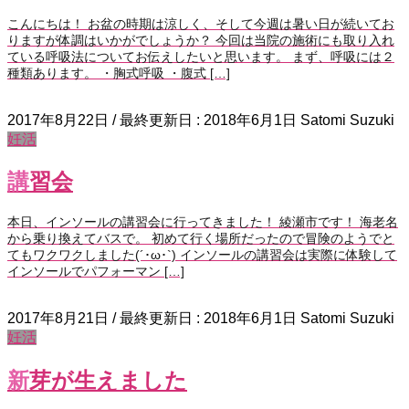
こんにちは！ お盆の時期は涼しく、そして今週は暑い日が続いてお
りますが体調はいかがでしょうか？ 今回は当院の施術にも取り入れ
ている呼吸法についてお伝えしたいと思います。 まず、呼吸には２
種類あります。 ・胸式呼吸 ・腹式 […]
2017年8月22日
/ 最終更新日 :
2018年6月1日
Satomi Suzuki
妊活
講習会
本日、インソールの講習会に行ってきました！ 綾瀬市です！ 海老名
から乗り換えてバスで。 初めて行く場所だったので冒険のようでと
てもワクワクしました(´･ω･`) インソールの講習会は実際に体験して
インソールでパフォーマン […]
2017年8月21日
/ 最終更新日 :
2018年6月1日
Satomi Suzuki
妊活
新芽が生えました