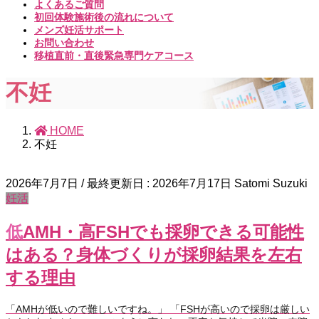
よくあるご質問
初回体験施術後の流れについて
メンズ妊活サポート
お問い合わせ
移植直前・直後緊急専門ケアコース
不妊
HOME
不妊
2026年7月7日
/ 最終更新日 :
2026年7月17日
Satomi Suzuki
妊活
低AMH・高FSHでも採卵できる可能性
はある？身体づくりが採卵結果を左右
する理由
「AMHが低いので難しいですね。」 「FSHが高いので採卵は厳しい