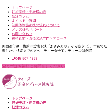
トップページ
妊娠実績・患者様の声
妊活コラム
よくあるご質問
初回体験施術後の流れについて
メンズ妊活サポート
お問い合わせ
移植直前・直後緊急専門ケアコース
田園都市線・横浜市営地下鉄「あざみ野駅」から徒歩3分、本気で妊
娠したい45歳までの方へ ティーダ子宝レディース鍼灸院
045-507-4989
まずはお気軽にお問合せください
トップページ
妊娠実績・患者様の声
妊活コラム