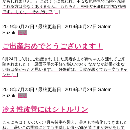
かもしれません。」 このように言われ、不安な気持ちで当院へ来院
される方は少なくありません。 もちろん、AMHやFSHは大切な指標
です。 しかし、それだけで […]
2019年6月27日
/ 最終更新日 :
2019年6月27日
Satomi
Suzuki
妊活
ご出産おめでとうございます！
6月24日に3月にご出産されました患者さまが赤ちゃんを連れてご来
院されました！ 原因不明の不妊で悩んでおり なかなか結果が出な
い時は辛かったと思います。 妊娠前は、天候が悪くても一度もキャ
ンセ […]
2018年7月23日
/ 最終更新日 :
2018年7月24日
Satomi
Suzuki
妊活
冷え性改善にはシトルリン
こんにちは！ いよいよ7月も後半を迎え、暑さも本格化してきました
ね。 暑いこの季節にとても美味しい食べ物が 皆さまが妊活をして