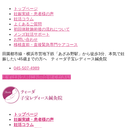
トップページ
妊娠実績・患者様の声
妊活コラム
よくあるご質問
初回体験施術後の流れについて
メンズ妊活サポート
お問い合わせ
移植直前・直後緊急専門ケアコース
田園都市線・横浜市営地下鉄「あざみ野駅」から徒歩3分、本気で妊
娠したい45歳までの方へ ティーダ子宝レディース鍼灸院
045-507-4989
まずはお気軽にお問合せください
トップページ
妊娠実績・患者様の声
妊活コラム