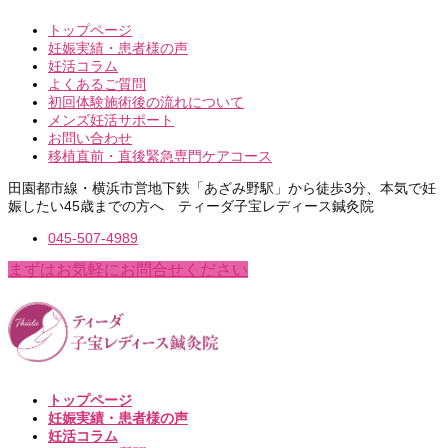
トップページ
妊娠実績・患者様の声
妊活コラム
よくあるご質問
初回体験施術後の流れについて
メンズ妊活サポート
お問い合わせ
移植直前・直後緊急専門ケアコース
田園都市線・横浜市営地下鉄「あざみ野駅」から徒歩3分、本気で妊
娠したい45歳までの方へ ティーダ子宝レディース鍼灸院
045-507-4989
まずはお気軽にお問合せください
トップページ
妊娠実績・患者様の声
妊活コラム