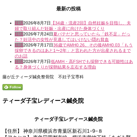
最新の投稿
妊活
2026年8月7日
【34歳・流産2回】自然妊娠を目指し、夫
婦で取り組んだ妊娠・出産に向けた身体づくり
妊活
2026年7月24日
夏バテだと思っていたら「鉄不足」だっ
た？妊活中の女性が見逃してはいけない隠れ貧血
妊活
2026年7月17日
36歳でAMH0.26。その後AMH0.03「もう
採卵できるのはあと1〜2年」と言われた方が出産されるまで
のお話
妊活
2026年7月7日
低AMH・高FSHでも採卵できる可能性はあ
る？身体づくりが採卵結果を左右する理由
藤が丘ティーダ鍼灸整骨院 不妊子宝専科
ティーダ子宝レディース鍼灸院
ティーダ子宝レディース鍼灸院
【住所】 神奈川県横浜市青葉区新石川1−9−８