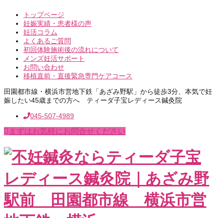
トップページ
妊娠実績・患者様の声
妊活コラム
よくあるご質問
初回体験施術後の流れについて
メンズ妊活サポート
お問い合わせ
移植直前・直後緊急専門ケアコース
田園都市線・横浜市営地下鉄「あざみ野駅」から徒歩3分、本気で妊
娠したい45歳までの方へ ティーダ子宝レディース鍼灸院
045-507-4989
まずはお気軽にお問合せください