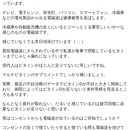
っています。
テレビ、電子レンジ、蛍光灯、パソコン、スマートフォン、冷蔵庫
などの電化製品から出る電磁波は健康被害を及ぼします。
冷蔵庫や自動販売機の近くにいるとジーっとくる重苦しいいやーな
感じのものが電磁波です。
感じていなくても常日頃浴びています（ ; ; ）
普段電磁波にさらされている中で私達が食事で摂取しているビタミ
ンまでじゃじゃ漏れになっています。
現代人はビタミンがほとんど足りてないに等しいですね。
マルチビタミンのサプリメントでしっかり補いましょう。
実際、最近の不妊治療のデータでビタミンDが不妊と大きく関係して
おり、病院によってはビタミンDが足りないと体外受精を見送るとこ
ろもあります。
なんとなく疲れが取れない、だるいと感じているのは疲労回復に必
要なビタミンが足りないと思います。
実はコンセントからも電磁波が出ているのはご存知でしょうか？
コンセントの近くで寝ていたりすると寝ている間も電磁波を浴びて