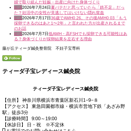
婦で取り組んだ妊娠・出産に向けた身体づくり
妊活
2026年7月24日
夏バテだと思っていたら「鉄不足」だっ
た？妊活中の女性が見逃してはいけない隠れ貧血
妊活
2026年7月17日
36歳でAMH0.26。その後AMH0.03「もう
採卵できるのはあと1〜2年」と言われた方が出産されるまで
のお話
妊活
2026年7月7日
低AMH・高FSHでも採卵できる可能性はあ
る？身体づくりが採卵結果を左右する理由
藤が丘ティーダ鍼灸整骨院 不妊子宝専科
ティーダ子宝レディース鍼灸院
ティーダ子宝レディース鍼灸院
【住所】 神奈川県横浜市青葉区新石川1−9−８
【アクセス】 東急田園都市線・横浜市営地下鉄「あざみ野
駅」徒歩3分
【診療時間】 9:00～19:00
【休診日】 日・祝 ※不定休
お電話でのお問い合わせはこちら