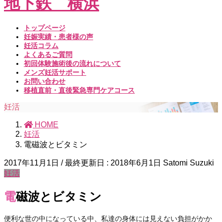
トップページ
妊娠実績・患者様の声
妊活コラム
よくあるご質問
初回体験施術後の流れについて
メンズ妊活サポート
お問い合わせ
移植直前・直後緊急専門ケアコース
妊活
HOME
妊活
電磁波とビタミン
2017年11月1日
/ 最終更新日 :
2018年6月1日
Satomi Suzuki
妊活
電磁波とビタミン
便利な世の中になっている中、私達の身体には見えない負担がかか