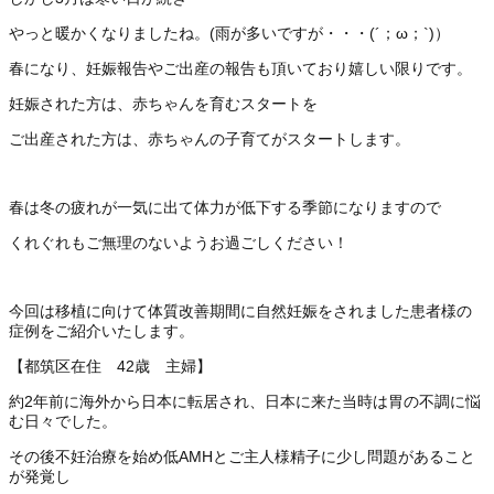
やっと暖かくなりましたね。(雨が多いですが・・・(´；ω；`)）
春になり、妊娠報告やご出産の報告も頂いており嬉しい限りです。
妊娠された方は、赤ちゃんを育むスタートを
ご出産された方は、赤ちゃんの子育てがスタートします。
春は冬の疲れが一気に出て体力が低下する季節になりますので
くれぐれもご無理のないようお過ごしください！
今回は移植に向けて体質改善期間に自然妊娠をされました患者様の
症例をご紹介いたします。
【都筑区在住 42歳 主婦】
約2年前に海外から日本に転居され、日本に来た当時は胃の不調に悩
む日々でした。
その後不妊治療を始め低AMHとご主人様精子に少し問題があること
が発覚し