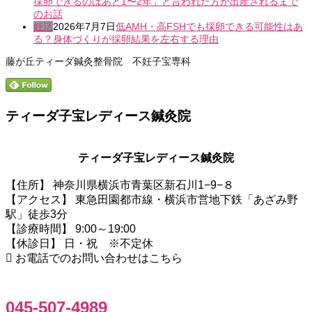
採卵できるのはあと1〜2年」と言われた方が出産されるまで
のお話
妊活
2026年7月7日
低AMH・高FSHでも採卵できる可能性はあ
る？身体づくりが採卵結果を左右する理由
藤が丘ティーダ鍼灸整骨院 不妊子宝専科
ティーダ子宝レディース鍼灸院
ティーダ子宝レディース鍼灸院
【住所】 神奈川県横浜市青葉区新石川1−9−８
【アクセス】 東急田園都市線・横浜市営地下鉄「あざみ野
駅」徒歩3分
【診療時間】 9:00～19:00
【休診日】 日・祝 ※不定休
お電話でのお問い合わせはこちら
045-507-4989