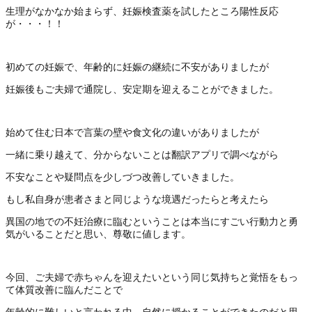
生理がなかなか始まらず、妊娠検査薬を試したところ陽性反応
が・・・！！
初めての妊娠で、年齢的に妊娠の継続に不安がありましたが
妊娠後もご夫婦で通院し、安定期を迎えることができました。
始めて住む日本で言葉の壁や食文化の違いがありましたが
一緒に乗り越えて、分からないことは翻訳アプリで調べながら
不安なことや疑問点を少しづつ改善していきました。
もし私自身が患者さまと同じような境遇だったらと考えたら
異国の地での不妊治療に臨むということは本当にすごい行動力と勇
気がいることだと思い、尊敬に値します。
今回、ご夫婦で赤ちゃんを迎えたいという同じ気持ちと覚悟をもっ
て体質改善に臨んだことで
年齢的に難しいと言われる中、自然に授かることができたのだと思