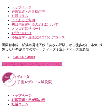
トップページ
妊娠実績・患者様の声
妊活コラム
よくあるご質問
初回体験施術後の流れについて
メンズ妊活サポート
お問い合わせ
移植直前・直後緊急専門ケアコース
田園都市線・横浜市営地下鉄「あざみ野駅」から徒歩3分、本気で妊
娠したい45歳までの方へ ティーダ子宝レディース鍼灸院
045-507-4989
まずはお気軽にお問合せください
トップページ
妊娠実績・患者様の声
妊活コラム