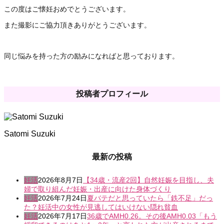
この度はご懐妊おめでとうございます。
また撮影にご協力頂きありがとうございます。
同じ悩みを持った方の励みになればと思っております。
投稿者プロフィール
Satomi Suzuki
最新の投稿
妊活
2026年8月7日
【34歳・流産2回】自然妊娠を目指し、夫
婦で取り組んだ妊娠・出産に向けた身体づくり
妊活
2026年7月24日
夏バテだと思っていたら「鉄不足」だっ
た？妊活中の女性が見逃してはいけない隠れ貧血
妊活
2026年7月17日
36歳でAMH0.26。その後AMH0.03「もう