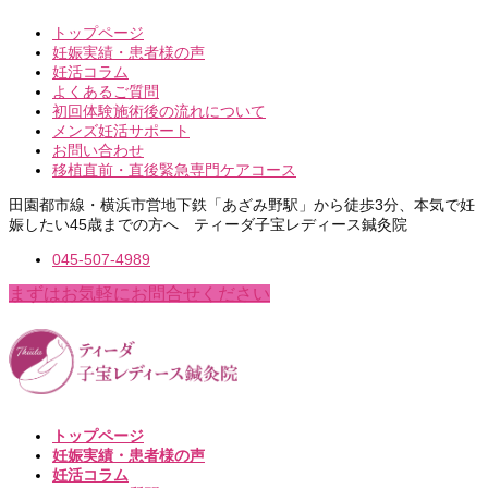
トップページ
妊娠実績・患者様の声
妊活コラム
よくあるご質問
初回体験施術後の流れについて
メンズ妊活サポート
お問い合わせ
移植直前・直後緊急専門ケアコース
田園都市線・横浜市営地下鉄「あざみ野駅」から徒歩3分、本気で妊
娠したい45歳までの方へ ティーダ子宝レディース鍼灸院
045-507-4989
まずはお気軽にお問合せください
トップページ
妊娠実績・患者様の声
妊活コラム