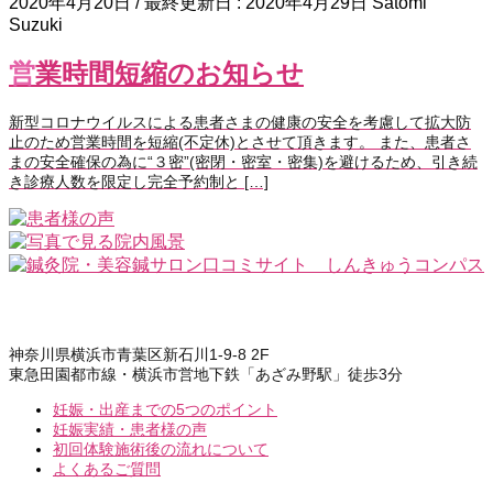
2020年4月20日
/ 最終更新日 :
2020年4月29日
Satomi
Suzuki
営業時間短縮のお知らせ
新型コロナウイルスによる患者さまの健康の安全を考慮して拡大防
止のため営業時間を短縮(不定休)とさせて頂きます。 また、患者さ
まの安全確保の為に“３密”(密閉・密室・密集)を避けるため、引き続
き診療人数を限定し完全予約制と […]
神奈川県横浜市青葉区新石川1-9-8 2F
東急田園都市線・横浜市営地下鉄「あざみ野駅」徒歩3分
妊娠・出産までの5つのポイント
妊娠実績・患者様の声
初回体験施術後の流れについて
よくあるご質問