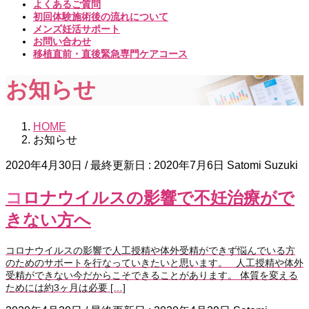
よくあるご質問
初回体験施術後の流れについて
メンズ妊活サポート
お問い合わせ
移植直前・直後緊急専門ケアコース
お知らせ
HOME
お知らせ
2020年4月30日
/ 最終更新日 :
2020年7月6日
Satomi Suzuki
コロナウイルスの影響で不妊治療がで
きない方へ
コロナウイルスの影響で人工授精や体外受精ができず悩んでいる方
のためのサポートを行なっていきたいと思います。 人工授精や体外
受精ができない今だからこそできることがあります。 体質を変える
ためには約3ヶ月は必要 […]