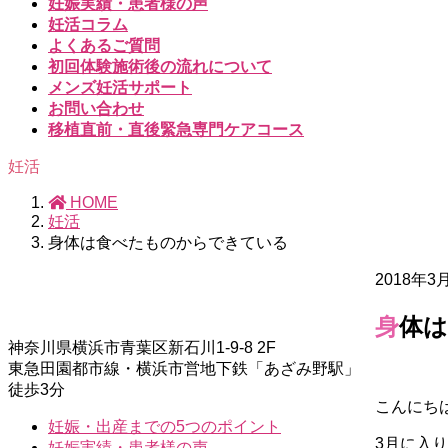
妊娠実績・患者様の声
妊活コラム
よくあるご質問
初回体験施術後の流れについて
メンズ妊活サポート
お問い合わせ
移植直前・直後緊急専門ケアコース
妊活
HOME
妊活
身体は食べたものからできている
2018年3
身体
神奈川県横浜市青葉区新石川1-9-8 2F
東急田園都市線・横浜市営地下鉄「あざみ野駅」
徒歩3分
こんにち
妊娠・出産までの5つのポイント
3月に入
妊娠実績・患者様の声