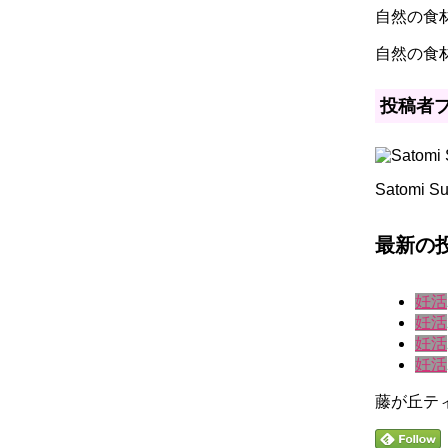
自然の食
自然の食
投稿者
Satomi Su
最新の
妊活
妊活
妊活
妊活
藤が丘テ