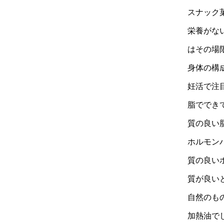
スナック
栄養がな
はその場
身体の構
妊活で注
脂ででき
質の良い
ホルモン
質の良い
質が良い
自然のも
加熱油で