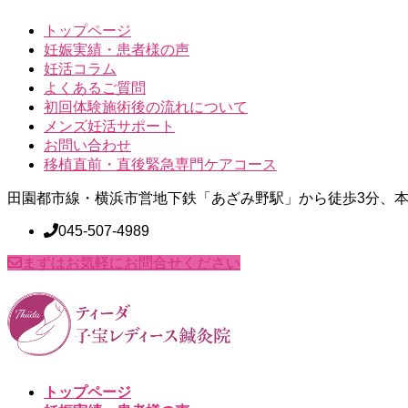
トップページ
妊娠実績・患者様の声
妊活コラム
よくあるご質問
初回体験施術後の流れについて
メンズ妊活サポート
お問い合わせ
移植直前・直後緊急専門ケアコース
田園都市線・横浜市営地下鉄「あざみ野駅」から徒歩3分、本
045-507-4989
まずはお気軽にお問合せください
トップページ