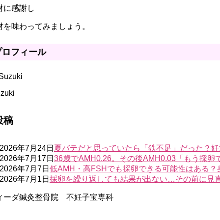
材に感謝し
材を味わってみましょう。
プロフィール
zuki
投稿
2026年7月24日
夏バテだと思っていたら「鉄不足」だった？妊
2026年7月17日
36歳でAMH0.26。その後AMH0.03「も
2026年7月7日
低AMH・高FSHでも採卵できる可能性はある
2026年7月1日
採卵を繰り返しても結果が出ない…その前に見直
ィーダ鍼灸整骨院 不妊子宝専科