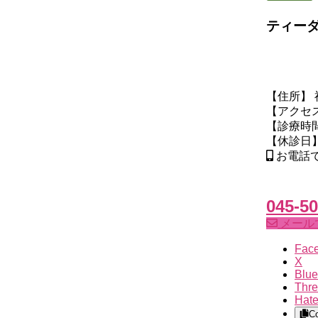
ティー
【住所】 
【アクセ
【診療時間】
【休診日
お電話
045-50
メール
Fac
X
Blue
Thr
Hat
C