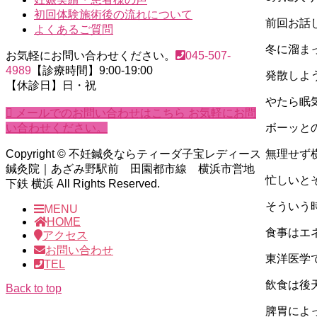
初回体験施術後の流れについて
前回お話
よくあるご質問
冬に溜ま
お気軽にお問い合わせください。
045-507-
4989
【診療時間】9:00-19:00
発散しよ
【休診日】日・祝
やたら眠
メールでのお問い合わせはこちら
お気軽にお問
ボーッと
い合わせください。
無理せず
Copyright © 不妊鍼灸ならティーダ子宝レディース
鍼灸院｜あざみ野駅前 田園都市線 横浜市営地
忙しいと
下鉄 横浜 All Rights Reserved.
そういう
MENU
HOME
食事はエ
アクセス
お問い合わせ
東洋医学
TEL
飲食は後
Back to top
脾胃によ