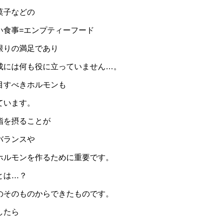
菓子などの
い食事=エンプティーフード
限りの満足であり
成には何も役に立っていません…。
目すべきホルモンも
ています。
脂を摂ることが
バランスや
ホルモンを作るために重要です。
とは…？
のそのものからできたものです。
したら