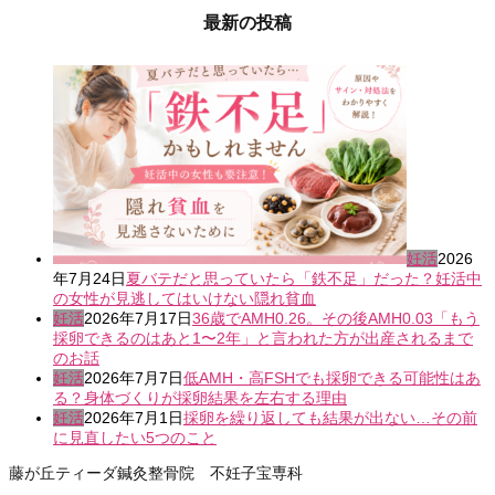
最新の投稿
妊活
2026
年7月24日
夏バテだと思っていたら「鉄不足」だった？妊活中
の女性が見逃してはいけない隠れ貧血
妊活
2026年7月17日
36歳でAMH0.26。その後AMH0.03「もう
採卵できるのはあと1〜2年」と言われた方が出産されるまで
のお話
妊活
2026年7月7日
低AMH・高FSHでも採卵できる可能性はあ
る？身体づくりが採卵結果を左右する理由
妊活
2026年7月1日
採卵を繰り返しても結果が出ない…その前
に見直したい5つのこと
藤が丘ティーダ鍼灸整骨院 不妊子宝専科