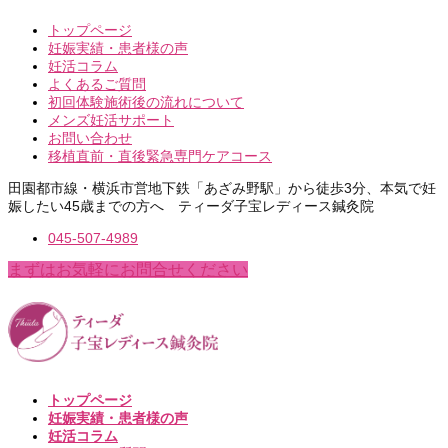
トップページ
妊娠実績・患者様の声
妊活コラム
よくあるご質問
初回体験施術後の流れについて
メンズ妊活サポート
お問い合わせ
移植直前・直後緊急専門ケアコース
田園都市線・横浜市営地下鉄「あざみ野駅」から徒歩3分、本気で妊
娠したい45歳までの方へ ティーダ子宝レディース鍼灸院
045-507-4989
まずはお気軽にお問合せください
トップページ
妊娠実績・患者様の声
妊活コラム