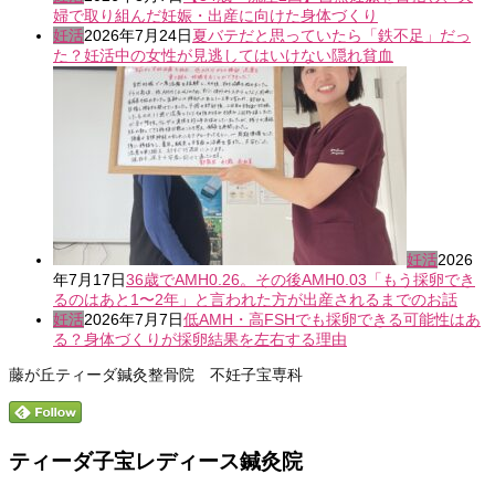
婦で取り組んだ妊娠・出産に向けた身体づくり
妊活
2026年7月24日
夏バテだと思っていたら「鉄不足」だっ
た？妊活中の女性が見逃してはいけない隠れ貧血
妊活
2026
年7月17日
36歳でAMH0.26。その後AMH0.03「もう採卵でき
るのはあと1〜2年」と言われた方が出産されるまでのお話
妊活
2026年7月7日
低AMH・高FSHでも採卵できる可能性はあ
る？身体づくりが採卵結果を左右する理由
藤が丘ティーダ鍼灸整骨院 不妊子宝専科
ティーダ子宝レディース鍼灸院