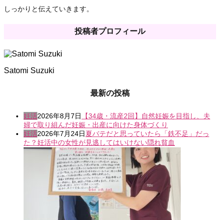
しっかりと伝えていきます。
投稿者プロフィール
Satomi Suzuki
最新の投稿
妊活
2026年8月7日
【34歳・流産2回】自然妊娠を目指し、夫
婦で取り組んだ妊娠・出産に向けた身体づくり
妊活
2026年7月24日
夏バテだと思っていたら「鉄不足」だっ
た？妊活中の女性が見逃してはいけない隠れ貧血