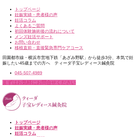
トップページ
妊娠実績・患者様の声
妊活コラム
よくあるご質問
初回体験施術後の流れについて
メンズ妊活サポート
お問い合わせ
移植直前・直後緊急専門ケアコース
田園都市線・横浜市営地下鉄「あざみ野駅」から徒歩3分、本気で妊
娠したい45歳までの方へ ティーダ子宝レディース鍼灸院
045-507-4989
まずはお気軽にお問合せください
トップページ
妊娠実績・患者様の声
妊活コラム