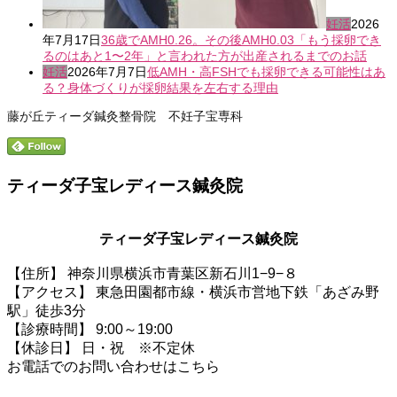
妊活
2026
年7月17日
36歳でAMH0.26。その後AMH0.03「もう採卵でき
るのはあと1〜2年」と言われた方が出産されるまでのお話
妊活
2026年7月7日
低AMH・高FSHでも採卵できる可能性はあ
る？身体づくりが採卵結果を左右する理由
藤が丘ティーダ鍼灸整骨院 不妊子宝専科
ティーダ子宝レディース鍼灸院
ティーダ子宝レディース鍼灸院
【住所】 神奈川県横浜市青葉区新石川1−9−８
【アクセス】 東急田園都市線・横浜市営地下鉄「あざみ野
駅」徒歩3分
【診療時間】 9:00～19:00
【休診日】 日・祝 ※不定休
お電話でのお問い合わせはこちら