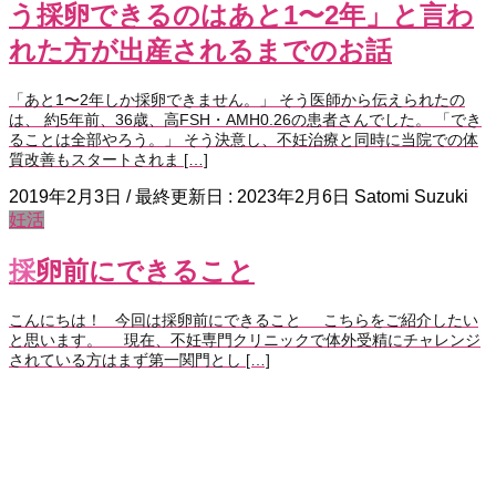
う採卵できるのはあと1〜2年」と言わ
れた方が出産されるまでのお話
「あと1〜2年しか採卵できません。」 そう医師から伝えられたの
は、 約5年前、36歳、高FSH・AMH0.26の患者さんでした。 「でき
ることは全部やろう。」 そう決意し、不妊治療と同時に当院での体
質改善もスタートされま […]
2019年2月3日
/ 最終更新日 :
2023年2月6日
Satomi Suzuki
妊活
採卵前にできること
こんにちは！ 今回は採卵前にできること こちらをご紹介したい
と思います。 現在、不妊専門クリニックで体外受精にチャレンジ
されている方はまず第一関門とし […]