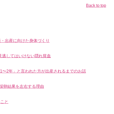
Back to top
娠・出産に向けた身体づくり
見逃してはいけない隠れ貧血
はあと1〜2年」と言われた方が出産されるまでのお話
が採卵結果を左右する理由
のこと