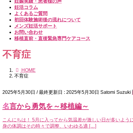
妊娠実績・患者様の声
妊活コラム
よくあるご質問
初回体験施術後の流れについて
メンズ妊活サポート
お問い合わせ
移植直前・直後緊急専門ケアコース
不育症
HOME
不育症
2025年5月30日
/ 最終更新日 :
2025年5月30日
Satomi Suzuki
名言から勇気を～移植編～
こんにちは！ 5月に入ってから気温差が激しい日が多いよう
身の体調はその時々で調整、いわゆる適 […]