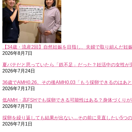
【34歳・流産2回】自然妊娠を目指し、夫婦で取り組んだ妊
2026年8月7日
夏バテだと思っていたら「鉄不足」だった？妊活中の女性が
2026年7月24日
36歳でAMH0.26。その後AMH0.03「もう採卵できるの
2026年7月17日
低AMH・高FSHでも採卵できる可能性はある？身体づくり
2026年7月7日
採卵を繰り返しても結果が出ない…その前に見直したい5つ
2026年7月1日