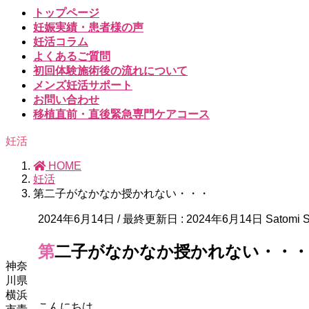
トップページ
妊娠実績・患者様の声
妊活コラム
よくあるご質問
初回体験施術後の流れについて
メンズ妊活サポート
お問い合わせ
移植直前・直後緊急専門ケアコース
妊活
HOME
妊活
第二子がなかなか授かれない・・・
2024年6月14日
/ 最終更新日 :
2024年6月14日
Satomi 
第二子がなかなか授かれない・・・
神奈
川県
横浜
こんにちは。