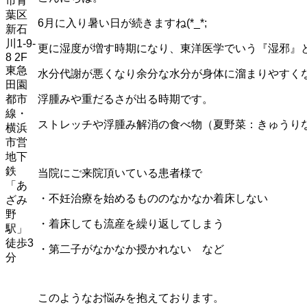
市青
葉区
6月に入り暑い日が続きますね(*_*;
新石
川1-9-
更に湿度が増す時期になり、東洋医学でいう『湿邪』
8 2F
東急
水分代謝が悪くなり余分な水分が身体に溜まりやすく
田園
浮腫みや重だるさが出る時期です。
都市
線・
ストレッチや浮腫み解消の食べ物（夏野菜：きゅうり
横浜
市営
地下
鉄
当院にご来院頂いている患者様で
「あ
・不妊治療を始めるもののなかなか着床しない
ざみ
野
・着床しても流産を繰り返してしまう
駅」
徒歩3
・第二子がなかなか授かれない など
分
このようなお悩みを抱えております。